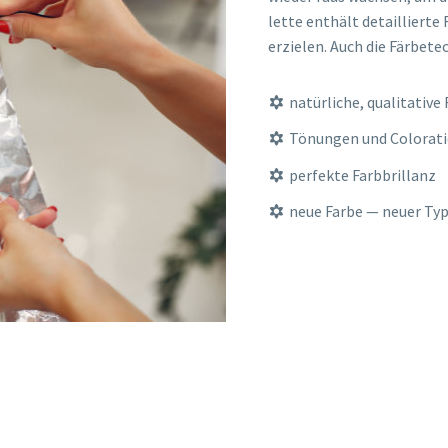
let­te ent­hält detail­lier­te
erzie­len. Auch die Fär­be­te
natür­li­che, qua­li­ta­ti­v
Tönun­gen und Colorat
per­fek­te Farbbrillanz
neue Far­be — neu­er Ty