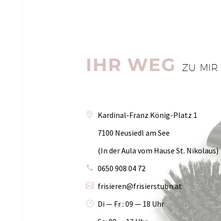
IHR WEG
ZU MIR
Kar­di­nal-Franz König-Platz 1
7100 Neu­siedl am See
(In der Aula vom Hau­se St. Nikolaus)
0650 908 04 72
frisieren@frisierstubn.at
Di — Fr : 09 — 18 Uhr