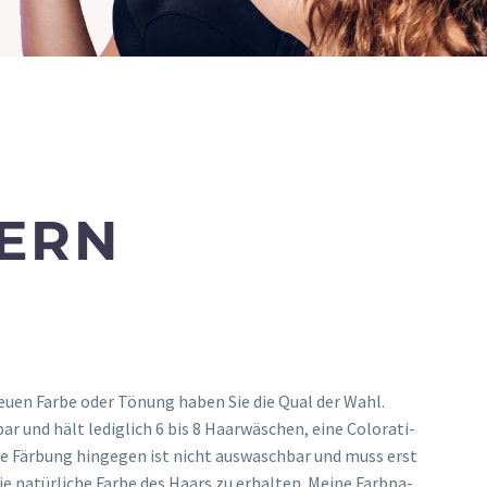
GERN
eu­en Far­be oder Tönung haben Sie die Qual der Wahl.
r und hält ledig­lich 6 bis 8 Haar­wä­schen, eine Colo­ra­ti­
 Fär­bung hin­ge­gen ist nicht aus­wasch­bar und muss erst
e natür­li­che Far­be des Haars zu erhal­ten. Mei­ne Farb­pa­