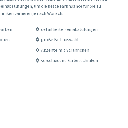
 Fein­ab­stu­fun­gen, um die bes­te Farb­nu­an­ce für Sie zu
ch­ni­ken vari­ie­ren je nach Wunsch.
e Farben
detail­lier­te Feinabstufungen
ionen
gro­ße Farbauswahl
Akzen­te mit Strähnchen
p
ver­schie­de­ne Färbetechniken