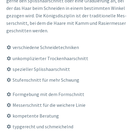
ger­ne den Splisshaar­schnitt oder eine Gra­du­ie­rung an, bei
der das Haar beim Schnei­den in einem bestimm­ten Win­kel
gezo­gen wird. Die Königs­dis­zi­plin ist der tra­di­tio­nel­le Mes­
ser­schnitt, bei dem die Haa­re mit Kamm und Rasier­mes­ser
geschnit­ten werden.
ver­schie­de­ne Schneidetechniken
unkom­pli­zier­ter Trockenhaarschnitt
spe­zi­el­ler Splisshaarschnitt
Stu­fen­schnitt für mehr Schwung
Form­ge­bung mit dem Formschnitt
Mes­ser­schnitt für die wei­che­re Linie
kom­pe­ten­te Beratung
typ­ge­recht und schmeichelnd