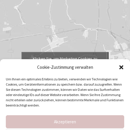
Klicken Sie, um Marketing Cookies zu
akzeptieren und diesen Inhalt zu aktivieren
Cookie-Zustimmung verwalten
Um Ihnen ein optimales Erlebnis zu bieten, verwenden wir Technologien wie
Cookies, um Geräteinformationen zu speichern bzw. darauf zuzugreifen. Wenn
Sie diesen Technologien zustimmen, können wir Daten wie das Surfverhalten
oder eindeutige IDs auf dieser Website verarbeiten. Wenn Sie Ihre Zustimmung
nicht erteilen oder zurückziehen, können bestimmte Merkmale und Funktionen
beeinträchtigt werden.
Akzeptieren