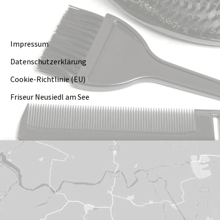
Impres­sum
Daten­schutz­er­klä­rung
Coo­kie-Richt­li­nie (EU)
Fri­seur Neu­siedl am See