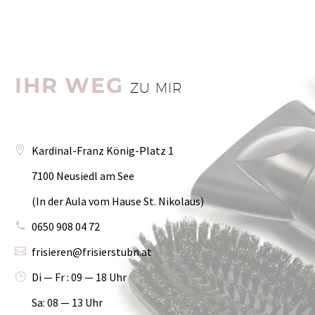
IHR WEG
ZU MIR
Kar­di­nal-Franz König-Platz 1
7100 Neu­siedl am See
(In der Aula vom Hau­se St. Nikolaus)
0650 908 04 72
frisieren@frisierstubn.at
Di — Fr : 09 — 18 Uhr
Sa: 08 — 13 Uhr