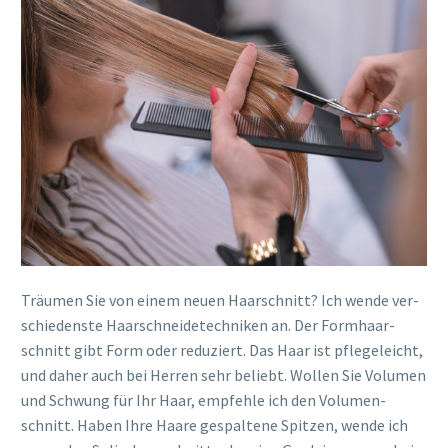
Träu­men Sie von einem neu­en Haar­schnitt? Ich wen­de ver­
schie­dens­te Haar­schnei­de­tech­ni­ken an. Der Form­haar­
schnitt gibt Form oder redu­ziert. Das Haar ist pfle­ge­leicht,
und daher auch bei Her­ren sehr beliebt. Wol­len Sie Volu­men
und Schwung für Ihr Haar, emp­feh­le ich den Volu­men­
schnitt. Haben Ihre Haa­re gespal­te­ne Spit­zen, wen­de ich